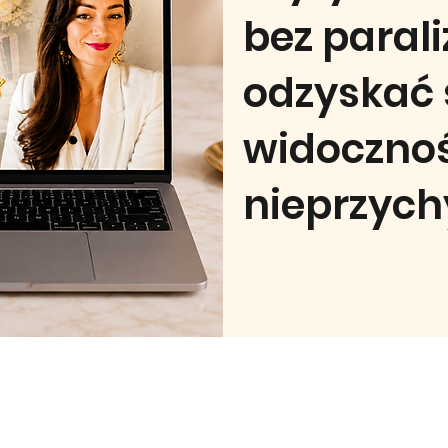
bez parali
odzyskać 
widoczno
nieprzychy