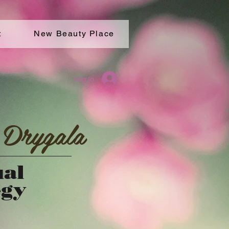
t
New Beauty Place
Log In
 Drygala
ual
egy