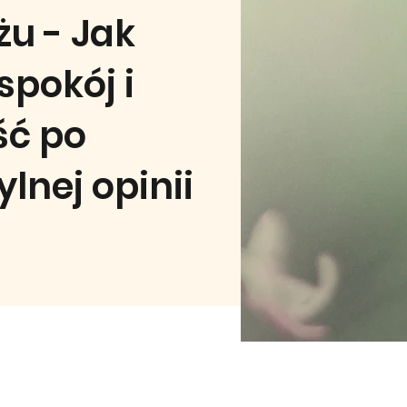
żu - Jak
spokój i
ść po
lnej opinii