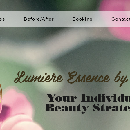
es
Before/After
Booking
Contac
Lumiere Essence by
Your Individ
Beauty Strat