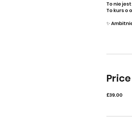
To nie jes
To kurs o
✨ Ambitnie
Price
£39.00