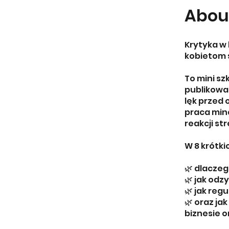
Abou
Krytyka w 
kobietom 
To mini s
publikowan
lęk przed
praca min
reakcji st
W 8 krótki
🌿 dlaczeg
🌿 jak odz
🌿 jak re
🌿 oraz j
biznesie o