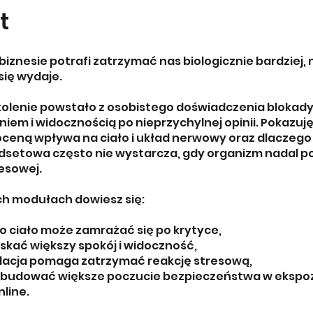
t
biznesie potrafi zatrzymać nas biologicznie bardziej, n
się wydaje.
zkolenie powstało z osobistego doświadczenia blokad
iem i widocznością po nieprzychylnej opinii. Pokazuję 
 oceną wpływa na ciało i układ nerwowy oraz dlaczeg
dsetowa często nie wystarcza, gdy organizm nadal p
resowej.
ch modułach dowiesz się:
o ciało może zamrażać się po krytyce,
yskać większy spokój i widoczność,
gulacja pomaga zatrzymać reakcję stresową,
ak budować większe poczucie bezpieczeństwa w ekspozy
nline.