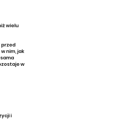
iż wielu
y przed
w nim, jak
o sama
ozostaje w
cji i