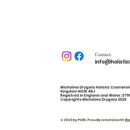
Contact:
info@holisti
Michalina Drygala Holistic Cosmetolo
Kingdom NG16 4BJ
Registred in England and Wales :37
Copyrights Michalina Drygala 2023
© 2023 by PURE. Proudly created with
Wi