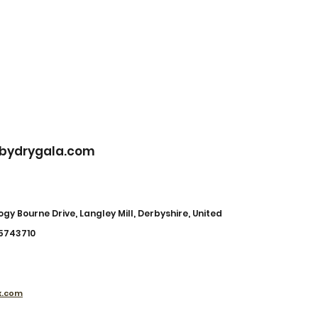
cbydrygala.com
gy Bourne Drive, Langley Mill, Derbyshire, United
95743710
x.com