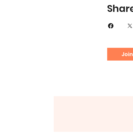
Shar
Join