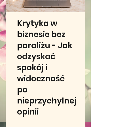
Krytyka w
biznesie bez
paraliżu - Jak
odzyskać
spokój i
widoczność
po
nieprzychylnej
opinii