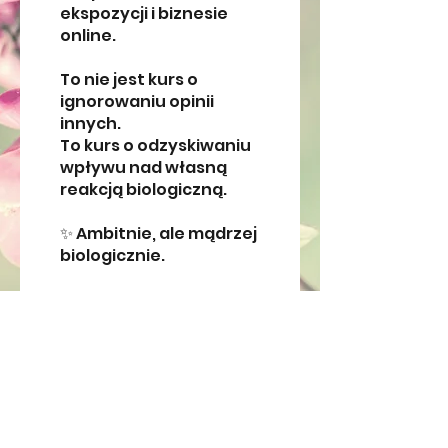
ekspozycji i biznesie
online.
To nie jest kurs o
ignorowaniu opinii
innych.
To kurs o odzyskiwaniu
wpływu nad własną
reakcją biologiczną.
✨ Ambitnie, ale mądrzej
biologicznie.
Cena
39,00 GBP