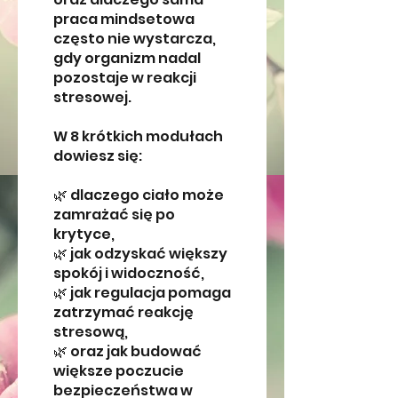
praca mindsetowa
często nie wystarcza,
gdy organizm nadal
pozostaje w reakcji
stresowej.
W 8 krótkich modułach
dowiesz się:
🌿 dlaczego ciało może
zamrażać się po
krytyce,
🌿 jak odzyskać większy
spokój i widoczność,
🌿 jak regulacja pomaga
zatrzymać reakcję
stresową,
🌿 oraz jak budować
większe poczucie
bezpieczeństwa w