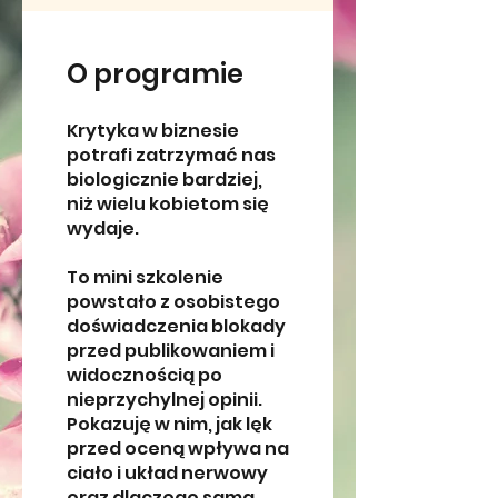
O programie
Krytyka w biznesie
potrafi zatrzymać nas
biologicznie bardziej,
niż wielu kobietom się
wydaje.
To mini szkolenie
powstało z osobistego
doświadczenia blokady
przed publikowaniem i
widocznością po
nieprzychylnej opinii.
Pokazuję w nim, jak lęk
przed oceną wpływa na
ciało i układ nerwowy
oraz dlaczego sama