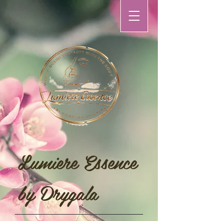
Lumiere Essence
by Drygala