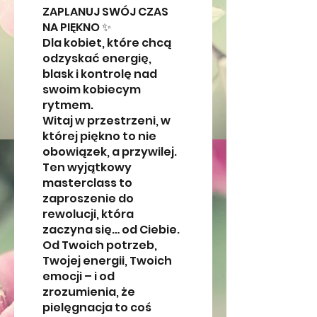
ZAPLANUJ SWÓJ CZAS
NA PIĘKNO ✨
Dla kobiet, które chcą
odzyskać energię,
blask i kontrolę nad
swoim kobiecym
rytmem.
Witaj w przestrzeni, w
której piękno to nie
obowiązek, a przywilej.
Ten wyjątkowy
masterclass to
zaproszenie do
rewolucji, która
zaczyna się… od Ciebie.
Od Twoich potrzeb,
Twojej energii, Twoich
emocji – i od
zrozumienia, że
pielęgnacja to coś