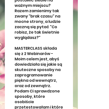
postawić siebie na
ważnym miejscu?
Razem zamienimy tak
zwany "brak czasu" na
mocne strony, a ludzie
zaczną się pytać "Co
robisz, że tak świetnie
wyglądasz?"
MASTERCLASS składa
się z 2 Webinarów -
Moim celem jest, abyś
dowiedziała się jakie są
skuteczne sposoby na
zaprogramowanie
piękna od wewnątrz,
oraz od zewnątrz.
Podam Ci sprawdzone
sposoby, które
osobiście
przetestowałam i które