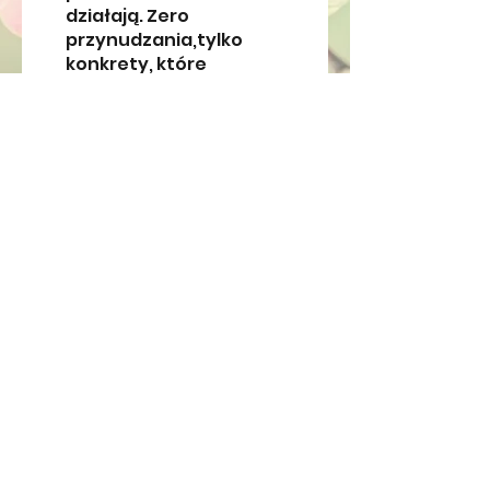
działają. Zero
przynudzania,tylko
konkrety, które
będziesz mogła
wdrożyć od razu w
życie.
Każda z nas potrzebuje
takiego RESETU.
To jak? Dołączasz do
grona Kobiet z
konkretnym Planem na
Cena
69,00 GBP