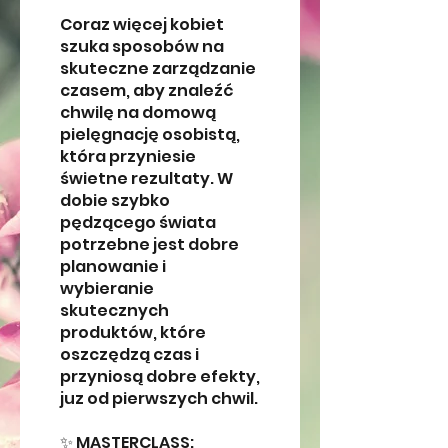
Coraz więcej kobiet
szuka sposobów na
skuteczne zarządzanie
czasem, aby znaleźć
chwilę na domową
pielęgnację osobistą,
która przyniesie
świetne rezultaty. W
dobie szybko
pędzącego świata
potrzebne jest dobre
planowanie i
wybieranie
skutecznych
produktów, które
oszczędzą czas i
przyniosą dobre efekty,
juz od pierwszych chwil.
✨ MASTERCLASS: